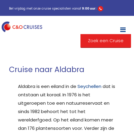
Bel vrijdag met onze cruise specialisten vanaf
9:00 uur:
M
Zoek een Cruise
Cruise naar Aldabra
Aldabra is een eiland in de
Seychellen
dat is
ontstaan uit koraal. In 1976 is het
uitgeroepen toe een natuurreservaat en
sinds 1982 behoort het tot het
werelderfgoed. Op het eiland komen meer
dan 176 plantensoorten voor. Verder zijn de