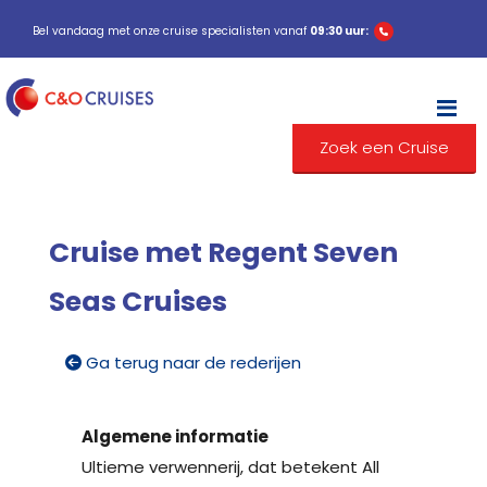
Bel vandaag met onze cruise specialisten vanaf
09:30 uur:
M
Zoek een Cruise
Cruise met Regent Seven
Seas Cruises
Ga terug naar de rederijen
Algemene informatie
Ultieme verwennerij, dat betekent All