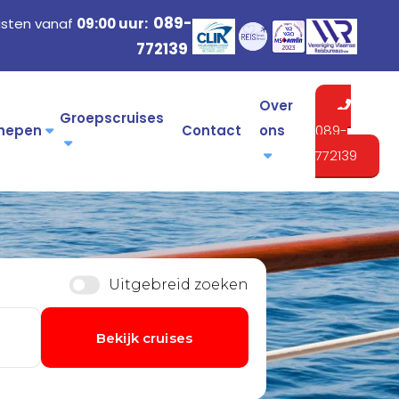
089-
isten vanaf
09:00 uur:
772139
Over
Groepscruises
hepen
Contact
ons
089-
772139