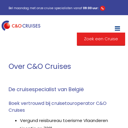
Bel maandag met onze cruise specialisten vanaf
09:00 uur:
M
Zoek een Cruise
Over C&O Cruises
De cruisespecialist van België
Boek vertrouwd bij cruisetouroperator C&O
Cruises
Vergund reisbureau toerisme Vlaanderen