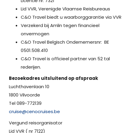
Licentie nr: 7321
Lid VVR, Verenigde Vlaamse Reisbureaus
C&O Travel biedt u waarborggarantie via VVR
Verzekerd bij Amlin tegen financieel
onvermogen
C&O Travel Belgisch Ondernemersnr: BE
0501.508.410
C&O Travel is officieel partner van 52 tal
rederijen.
Bezoekadres uitsluitend op afspraak
Luchthavenlaan 10
1800 Vilvoorde
Tel 089-772139
cruise@cenocruises.be
Vergund reisorganisator
Lid VVR ( nr 7122)