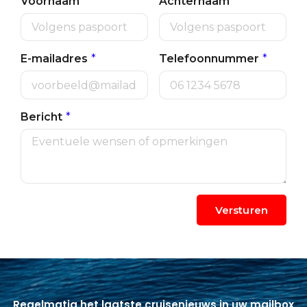
Regelmatig het laatste cruisenieuws in uw mailbox