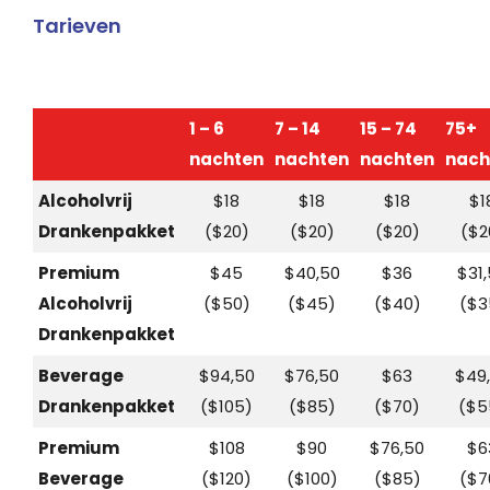
Tarieven
1 – 6
7 – 14
15 – 74
75+
nachten
nachten
nachten
nach
Alcoholvrij
$18
$18
$18
$1
Drankenpakket
($20)
($20)
($20)
($2
Premium
$45
$40,50
$36
$31
Alcoholvrij
($50)
($45)
($40)
($3
Drankenpakket
Beverage
$94,50
$76,50
$63
$49
Drankenpakket
($105)
($85)
($70)
($5
Premium
$108
$90
$76,50
$6
Beverage
($120)
($100)
($85)
($7