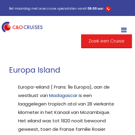
Bel maandag met onze cruise specialisten vanaf
09:00 uur:
M
Zoek een Cruise
Europa Island
Europa-eiland ( Frans: Île Europa), aan de
westkust van
Madagascar
is een
laaggelegen tropisch atol van 28 vierkante
kilometer in het Kanaal van Mozambique.
Het eiland was tot 1820 nooit bewoond
geweest, toen de Franse familie Rosier