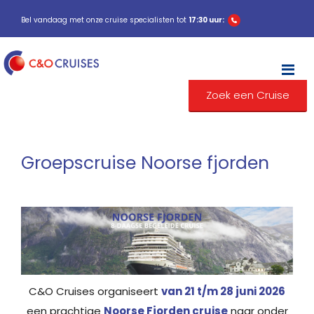
Bel vandaag met onze cruise specialisten tot
17:30 uur:
M
Zoek een Cruise
Groepscruise Noorse fjorden
C&O Cruises organiseert
van 21 t/m 28 juni 2026
een prachtige
Noorse Fjorden cruise
naar onder