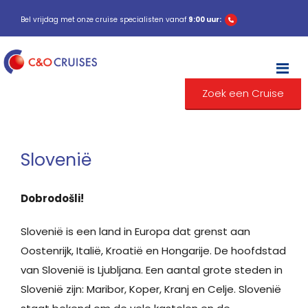
Bel vrijdag met onze cruise specialisten vanaf
9:00 uur:
M
Zoek een Cruise
Slovenië
Dobrodošli!
Slovenië is een land in Europa dat grenst aan
Oostenrijk, Italië, Kroatië en Hongarije. De hoofdstad
van Slovenië is Ljubljana. Een aantal grote steden in
Slovenië zijn: Maribor, Koper, Kranj en Celje. Slovenië