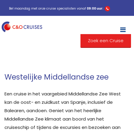
Bel maandag met onze cruise specialisten vanaf
09:00 uur:
M
Zoek een Cruise
Westelijke Middellandse zee
Een cruise in het vaargebied Middellandse Zee West
kan de oost- en zuidkust van Spanje, inclusief de
Balearen, aandoen. Geniet van het heerlijke
Middellandse Zee klimaat aan boord van het
cruiseschip of tijdens de excursies en bezoeken aan