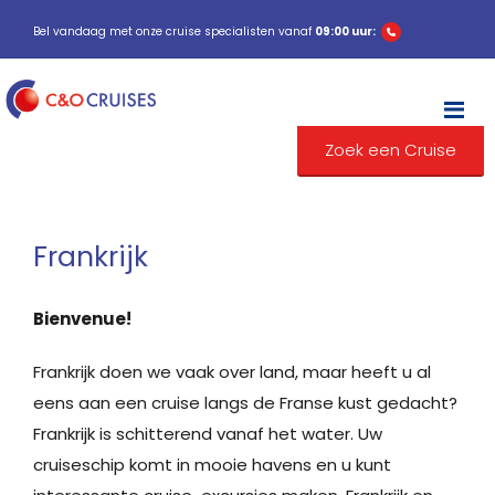
Bel vandaag met onze cruise specialisten vanaf
09:00 uur:
M
Zoek een Cruise
Frankrijk
Bienvenue!
Frankrijk doen we vaak over land, maar heeft u al
eens aan een cruise langs de Franse kust gedacht?
Frankrijk is schitterend vanaf het water. Uw
cruiseschip komt in mooie havens en u kunt