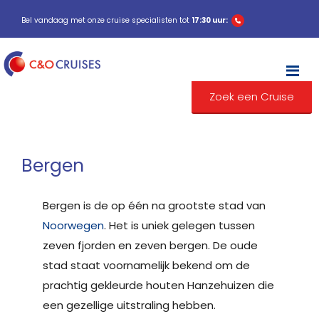
Bel vandaag met onze cruise specialisten tot
17:30 uur:
M
Zoek een Cruise
Bergen
Bergen is de op één na grootste stad van
Noorwegen
. Het is uniek gelegen tussen
zeven fjorden en zeven bergen. De oude
stad staat voornamelijk bekend om de
prachtig gekleurde houten Hanzehuizen die
een gezellige uitstraling hebben.