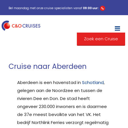
Bel maandag met onze cruise specialisten vanaf
09:00 uur:
M
Zoek een Cruise
Cruise naar Aberdeen
Aberdeen is een havenstad in
Schotland
,
gelegen aan de Noordzee en tussen de
rivieren Dee en Don. De stad heeft
ongeveer 230.000 inwoners en is daarmee
de 37e meest bevolkte van het VK. Het
bedrijf Northlink Ferries verzorgt regelmatig