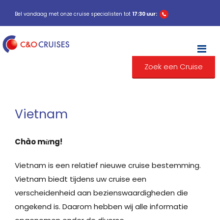
Bel vandaag met onze cruise specialisten tot
17:30 uur:
M
Zoek een Cruise
Vietnam
Chào mừng!
Vietnam is een relatief nieuwe cruise bestemming.
Vietnam biedt tijdens uw cruise een
verscheidenheid aan bezienswaardigheden die
ongekend is. Daarom hebben wij alle informatie