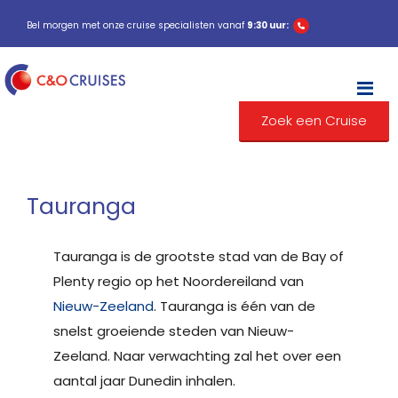
Bel morgen met onze cruise specialisten vanaf
9:30 uur:
M
Zoek een Cruise
Tauranga
Tauranga is de grootste stad van de Bay of
Plenty regio op het Noordereiland van
Nieuw-Zeeland
. Tauranga is één van de
snelst groeiende steden van Nieuw-
Zeeland. Naar verwachting zal het over een
aantal jaar Dunedin inhalen.