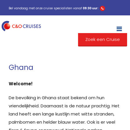
Bel vandaag met onze cruise specialisten vanaf
09:30 uur:
M
Zoek een Cruise
Ghana
Welcome!
De bevolking in Ghana staat bekend om hun
vriendelijkheid. Daarnaast is de natuur prachtig. Het
land heeft een lange kustlijn met witte stranden,
palmbomen en helder blauw water. Ook is er veel