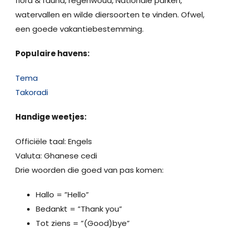
flora & fauna, regenwoud, Nationale parken,
watervallen en wilde diersoorten te vinden. Ofwel,
een goede vakantiebestemming.
Populaire havens:
Tema
Takoradi
Handige weetjes:
Officiële taal: Engels
Valuta: Ghanese cedi
Drie woorden die goed van pas komen:
Hallo = ”Hello”
Bedankt = ”Thank you”
Tot ziens = ”(Good)bye”