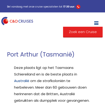
Bel vandaag met onze cruise specialisten tot
17:30 uur:
M
Zoek een Cruise
Port Arthur (Tasmanië)
Deze plaats ligt op het Tasmaans
Schiereiland en is de beste plaats in
Australië
om de strafkoloniën te
herbeleven. Meer dan 60 gebouwen doen
herinneren dat de Britten, Australië
gebruikten als dumpplek voor gevangenen.