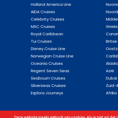
Holland America Line
Noors
AIDA Cruises
Noord
Celebrity Cruises
Midde
MSC Cruises
Griek
Royal Caribbean
Canar
Tui Cruises
Britse
Disney Cruise Line
Oost
Norwegian Cruise Line
Carib
Oceania Cruises
Alask
Regent Seven Seas
Azië
Seabourn Cruises
Dubai
Silverseas Cruises
Zuid-
Explora Journeys
Afrika
Deze website maakt gebruik van cookies. Als je niet wil dat