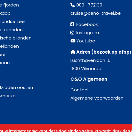
e fjorden
089- 772139
kaap
cruise@ceno-travel.be
llandse zee
Facebook
se eilanden
Instagram
ische eilanden
Youtube
 eilanden
Adres (bezoek op afsp
zee
Luchthavenlaan 10
bean
1800 Vilvoorde
a
C&O Algemeen
 Midden oosten
Contact
Amerika
Algemene voorwaarden
 jouw internetgedrag voor deze doeleinden gebruikt wordt, druk dan o