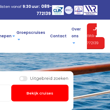
089-
listen vanaf
9:30 uur:
772139
Over
Groepscruises
hepen
Contact
ons
089-
772139