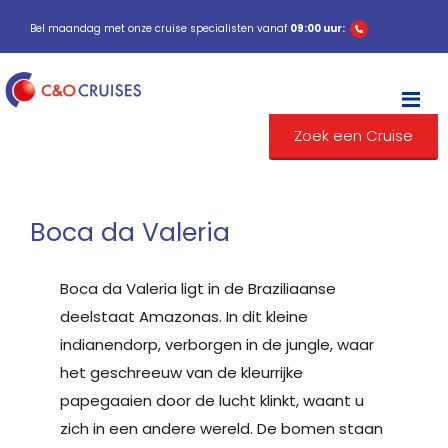
Bel maandag met onze cruise specialisten vanaf
09:00 uur:
M
Zoek een Cruise
Boca da Valeria
Boca da Valeria ligt in de Braziliaanse
deelstaat Amazonas. In dit kleine
indianendorp, verborgen in de jungle, waar
het geschreeuw van de kleurrijke
papegaaien door de lucht klinkt, waant u
zich in een andere wereld. De bomen staan