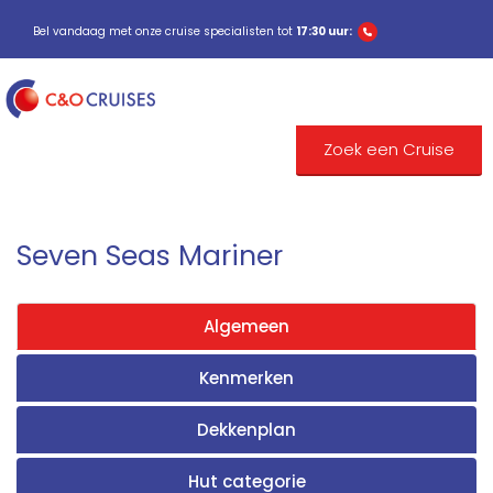
Bel vandaag met onze cruise specialisten tot
17:30 uur:
Zoek een Cruise
Seven Seas Mariner
Algemeen
Kenmerken
Dekkenplan
Hut categorie