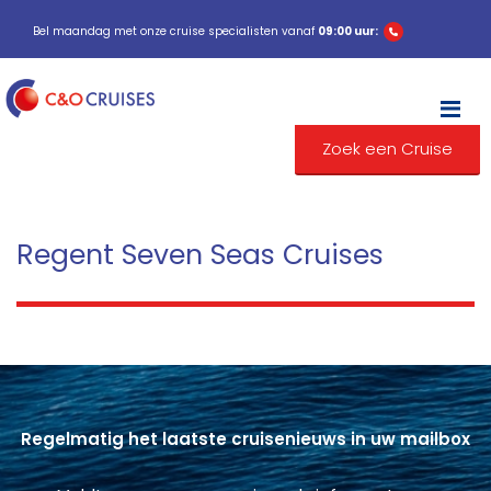
Bel maandag met onze cruise specialisten vanaf
09:00 uur:
M
Zoek een Cruise
Regent Seven Seas Cruises
Regelmatig het laatste cruisenieuws in uw mailbox