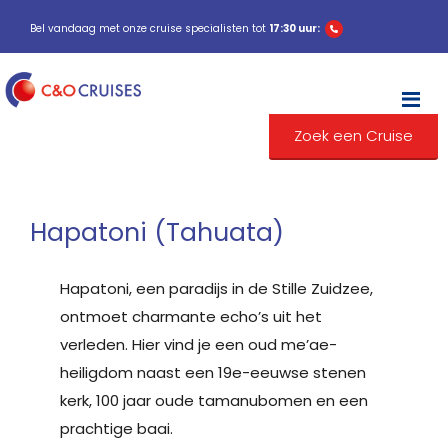
Bel vandaag met onze cruise specialisten tot
17:30 uur:
M
Zoek een Cruise
Hapatoni (Tahuata)
Hapatoni, een paradijs in de Stille Zuidzee,
ontmoet charmante echo’s uit het
verleden. Hier vind je een oud me’ae-
heiligdom naast een 19e-eeuwse stenen
kerk, 100 jaar oude tamanubomen en een
prachtige baai.