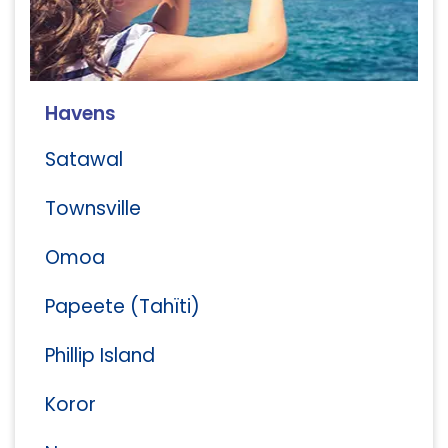
Havens
Satawal
Townsville
Omoa
Papeete (Tahïti)
Phillip Island
Koror