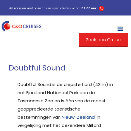
Bel morgen met onze cruise specialisten vanaf
09:00 uur:
M
Zoek een Cruise
Doubtful Sound
Doubtful Sound is de diepste fjord (421m) in
het Fjordland Nationaal Park aan de
Tasmaanse Zee en is één van de meest
geapprecieerde toeristische
bestemmingen van
Nieuw-Zeeland
. In
vergelijking met het bekendere Milford