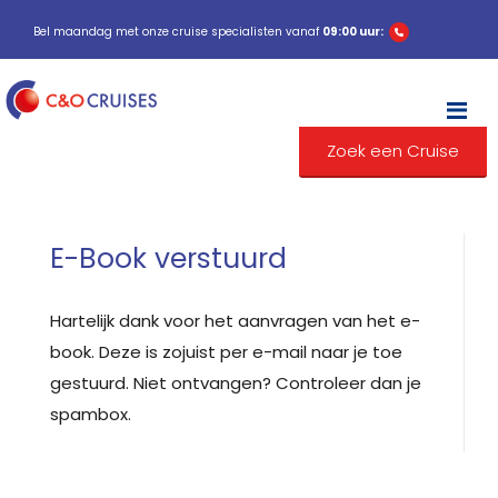
Bel maandag met onze cruise specialisten vanaf
09:00 uur:
M
Zoek een Cruise
E-Book verstuurd
Hartelijk dank voor het aanvragen van het e-
book. Deze is zojuist per e-mail naar je toe
gestuurd. Niet ontvangen? Controleer dan je
spambox.