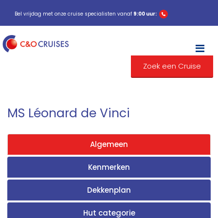
Bel vrijdag met onze cruise specialisten vanaf
9:00 uur:
M
Zoek een Cruise
MS Léonard de Vinci
Algemeen
Kenmerken
Dekkenplan
Hut categorie