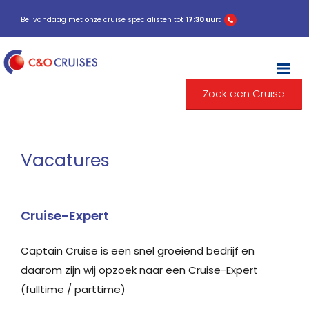
Bel vandaag met onze cruise specialisten tot
17:30 uur:
M
Zoek een Cruise
Vacatures
Cruise-Expert
Captain Cruise is een snel groeiend bedrijf en
daarom zijn wij opzoek naar een Cruise-Expert
(fulltime / parttime)