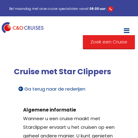
Bel maandag met onze cruise specialisten vanaf
09:00 uur:
M
Zoek een Cruise
Cruise met Star Clippers
Ga terug naar de rederijen
Algemene informatie
Wanneer u een cruise maakt met
Starclipper ervaart u het cruisen op een
geheel andere manier. U kunt genieten