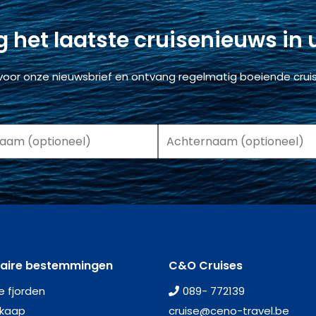
 het laatste cruisenieuws in
voor onze nieuwsbrief en ontvang regelmatig boeiende cruis
laire bestemmingen
C&O Cruises
e fjorden
089- 772139
kaap
cruise@ceno-travel.be