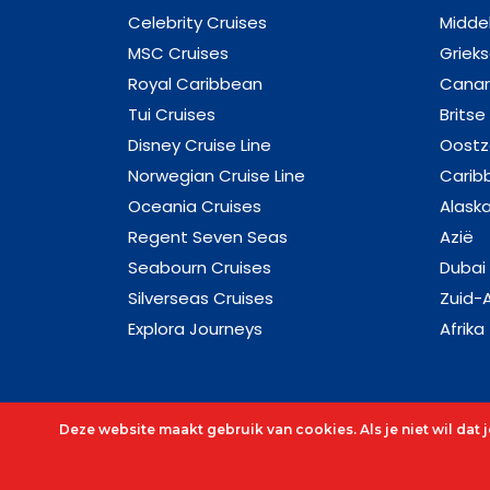
Celebrity Cruises
Midde
MSC Cruises
Griek
Royal Caribbean
Canar
Tui Cruises
Britse
Disney Cruise Line
Oost
Norwegian Cruise Line
Carib
Oceania Cruises
Alask
Regent Seven Seas
Azië
Seabourn Cruises
Dubai
Silverseas Cruises
Zuid-
Explora Journeys
Afrika
Deze website maakt gebruik van cookies. Als je niet wil dat
© 2026 - Alle rechten voorbehouden - C&O Cruis