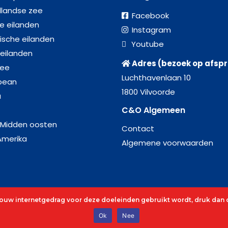
llandse zee
Facebook
se eilanden
Instagram
ische eilanden
Youtube
 eilanden
Adres (bezoek op afsp
zee
Luchthavenlaan 10
bean
1800 Vilvoorde
a
C&O Algemeen
 Midden oosten
Contact
Amerika
Algemene voorwaarden
 jouw internetgedrag voor deze doeleinden gebruikt wordt, druk dan o
es
Ok
Nee