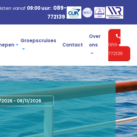
089-
isten vanaf
09:00 uur:
772139
Over
Groepscruises
hepen
Contact
ons
089-
772139