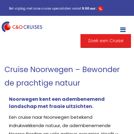
Bel vrijdag met onze cruise specialisten vanaf
9:00 uur:
M
Zoek een Cruise
Cruise Noorwegen – Bewonder
de prachtige natuur
Noorwegen kent een adembenemend
landschap met fraaie uitzichten.
Een cruise naar Noorwegen betekend
indrukwekkende natuur, de adembenemende
Noorse fjorden en vele actieve excursies. Heeft u