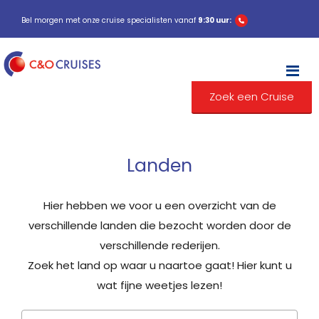
Bel morgen met onze cruise specialisten vanaf
9:30 uur:
M
Zoek een Cruise
Landen
Hier hebben we voor u een overzicht van de
verschillende landen die bezocht worden door de
verschillende rederijen.
Zoek het land op waar u naartoe gaat! Hier kunt u
wat fijne weetjes lezen!