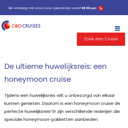
Bel vandaag met onze cruise specialisten vanaf
09:30 uur:
M
Zoek een Cruise
De ultieme huwelijksreis: een
honeymoon cruise
Tijdens een huwelijksreis wilt u onbezorgd van elkaar
kunnen genieten. Daarom is een honeymoon cruise de
perfecte huwelijksreis! Er zijn verschillende rederijen die
speciale honeymoon-pakketten aanbieden.