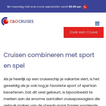
Bel maandag met onze cruise specialisten vanaf
09:00 uur:
M
Zoek een Cruise
Cruisen combineren met sport
en spel
Als je heerlijk op een cruiseschip je vakantie viert, is het
geweldig als je ook nog je favoriete sport of spel kan
beoefenen. Dat dit veel gebeurt, is bijvoorbeeld te
merken aan de enorme aantallen cruisepassagiers die
gebruik maken van de steeds maar fraaier wordende