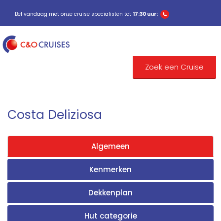
Bel vandaag met onze cruise specialisten tot
17:30 uur:
Zoek een Cruise
Costa Deliziosa
Algemeen
Kenmerken
Dekkenplan
Hut categorie