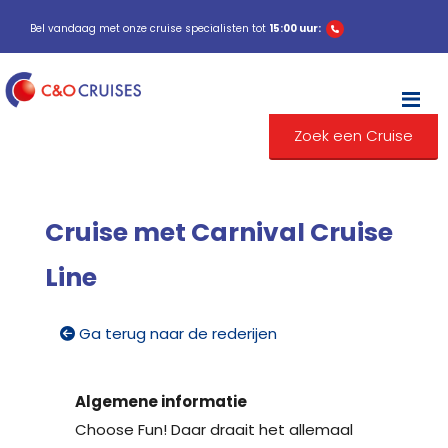
Bel vandaag met onze cruise specialisten tot
15:00 uur:
M
Zoek een Cruise
Cruise met Carnival Cruise
Line
Ga terug naar de rederijen
Algemene informatie
Choose Fun! Daar draait het allemaal