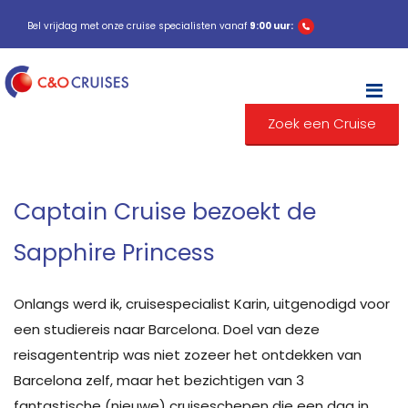
Bel vrijdag met onze cruise specialisten vanaf
9:00 uur:
M
Zoek een Cruise
Captain Cruise bezoekt de
Sapphire Princess
Onlangs werd ik, cruisespecialist Karin, uitgenodigd voor
een studiereis naar Barcelona. Doel van deze
reisagententrip was niet zozeer het ontdekken van
Barcelona zelf, maar het bezichtigen van 3
fantastische (nieuwe) cruiseschepen die een dag in