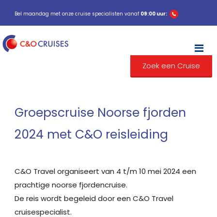
Bel maandag met onze cruise specialisten vanaf
09:00 uur:
M
Zoek een Cruise
Groepscruise Noorse fjorden
2024 met C&O reisleiding
C&O Travel organiseert van 4 t/m 10 mei 2024 een
prachtige noorse fjordencruise.
De reis wordt begeleid door een C&O Travel
cruisespecialist.