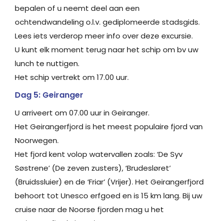
bepalen of u neemt deel aan een
ochtendwandeling o.l.v. gediplomeerde stadsgids.
Lees iets verderop meer info over deze excursie.
U kunt elk moment terug naar het schip om bv uw
lunch te nuttigen.
Het schip vertrekt om 17.00 uur.
Dag 5: Geiranger
U arriveert om 07.00 uur in Geiranger.
Het Geirangerfjord is het meest populaire fjord van
Noorwegen.
Het fjord kent volop watervallen zoals: ‘De Syv
Søstrene’ (De zeven zusters), ‘Brudesløret’
(Bruidssluier) en de ‘Friar’ (Vrijer). Het Geirangerfjord
behoort tot Unesco erfgoed en is 15 km lang. Bij uw
cruise naar de Noorse fjorden mag u het