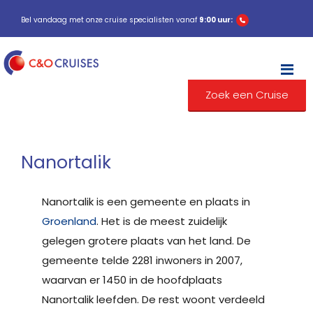
Bel vandaag met onze cruise specialisten vanaf
9:00 uur:
M
Zoek een Cruise
Nanortalik
Nanortalik is een gemeente en plaats in
Groenland
. Het is de meest zuidelijk
gelegen grotere plaats van het land. De
gemeente telde 2281 inwoners in 2007,
waarvan er 1450 in de hoofdplaats
Nanortalik leefden. De rest woont verdeeld