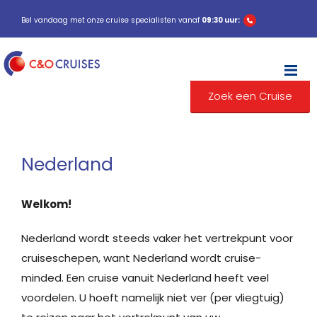
Bel vandaag met onze cruise specialisten vanaf
09:30 uur:
M
Zoek een Cruise
Nederland
Welkom!
Nederland wordt steeds vaker het vertrekpunt voor
cruiseschepen, want Nederland wordt cruise-
minded. Een cruise vanuit Nederland heeft veel
voordelen. U hoeft namelijk niet ver (per vliegtuig)