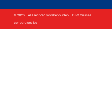
© 2026 - Alle rechten voorbehouden - C&O Cruises
cenocruises.be