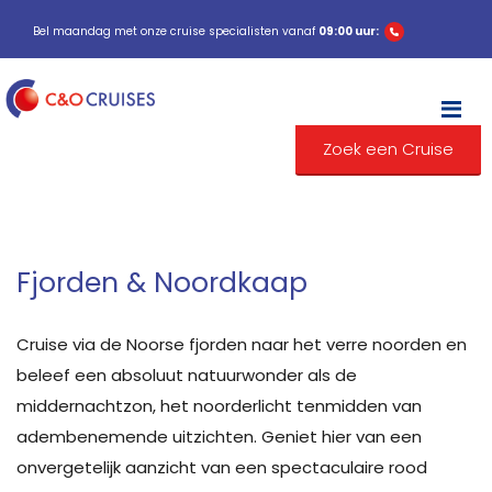
Bel maandag met onze cruise specialisten vanaf
09:00 uur:
M
Zoek een Cruise
Fjorden & Noordkaap
Cruise via de Noorse fjorden naar het verre noorden en
beleef een absoluut natuurwonder als de
middernachtzon, het noorderlicht tenmidden van
adembenemende uitzichten. Geniet hier van een
onvergetelijk aanzicht van een spectaculaire rood