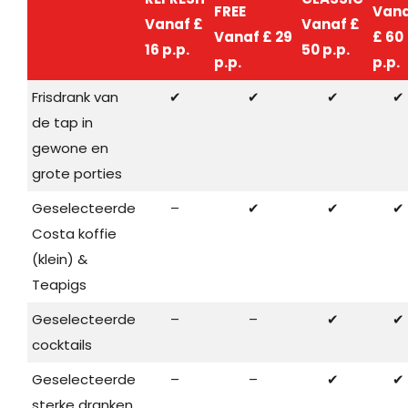
FREE
Van
Vanaf £
Vanaf £
Vanaf £ 29
£ 60
16 p.p.
50 p.p.
p.p.
p.p.
Frisdrank van
✔
✔
✔
✔
de tap in
gewone en
grote porties
Geselecteerde
–
✔
✔
✔
Costa koffie
(klein) &
Teapigs
Geselecteerde
–
–
✔
✔
cocktails
Geselecteerde
–
–
✔
✔
sterke dranken