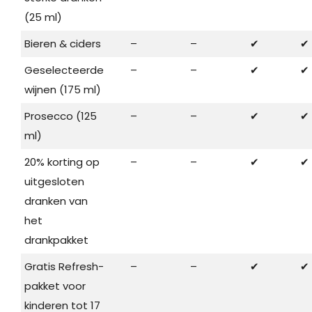
(25 ml)
Bieren & ciders
–
–
✔
✔
Geselecteerde
–
–
✔
✔
wijnen (175 ml)
Prosecco (125
–
–
✔
✔
ml)
20% korting op
–
–
✔
✔
uitgesloten
dranken van
het
drankpakket
Gratis Refresh-
–
–
✔
✔
pakket voor
kinderen tot 17