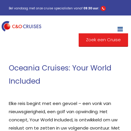
Bel vandaag met onze cruise specialisten vanaf
09:30 uur:
M
Zoek een Cruise
Oceania Cruises: Your World
Included
Elke reis begint met een gevoel – een vonk van
nieuwsgierigheid, een golf van opwinding. Het
concept, Your World Included, is ontwikkeld om uw
reislust om te zetten in uw volgende avontuur. Met