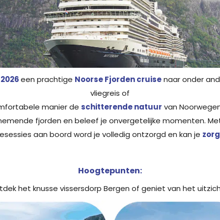
i 2026
een prachtige
Noorse Fjorden cruise
naar onder and
vliegreis of
omfortabele manier de
schitterende natuur
van Noorwegen. 
enemende fjorden en beleef je onvergetelijke momenten. Met
iesessies aan boord word je volledig ontzorgd en kan je
zorg
Hoogtepunten:
dek het knusse vissersdorp Bergen of geniet van het uitzic