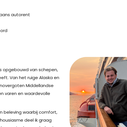
tiaans autorent
oord
nis opgebouwd van schepen,
eft. Van het ruige Alaska en
onovergoten Middellandse
n varen en waardevolle
en beleving waarbij comfort,
thousiasme deel ik graag