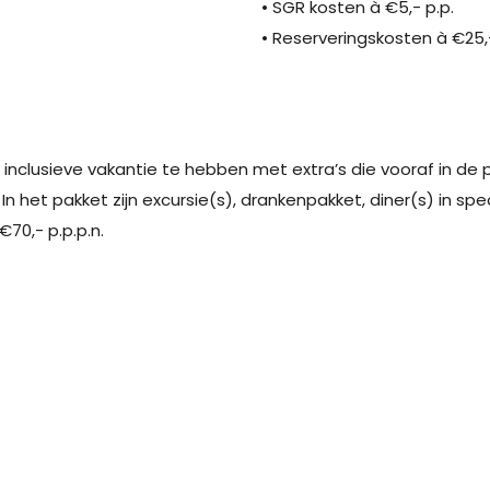
• SGR kosten à €5,- p.p.
• Reserveringskosten à €25,
n inclusieve vakantie te hebben met extra’s die vooraf in de pr
n het pakket zijn excursie(s), drankenpakket, diner(s) in spe
€70,- p.p.p.n.