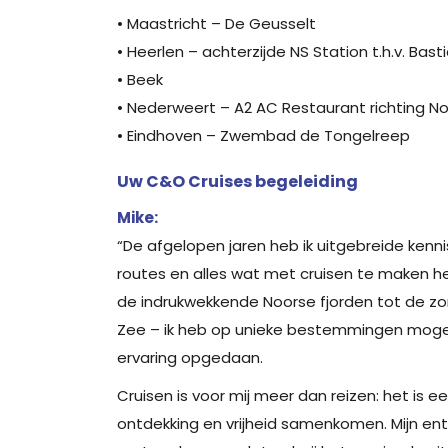
• Maastricht – De Geusselt
• Heerlen – achterzijde NS Station t.h.v. Bas
• Beek
• Nederweert – A2 AC Restaurant richting N
• Eindhoven – Zwembad de Tongelreep
Uw C&O Cruises begeleiding
Mike:
“De afgelopen jaren heb ik uitgebreide ken
routes en alles wat met cruisen te maken he
de indrukwekkende Noorse fjorden tot de z
Zee – ik heb op unieke bestemmingen moge
ervaring opgedaan.
Cruisen is voor mij meer dan reizen: het is e
ontdekking en vrijheid samenkomen. Mijn en