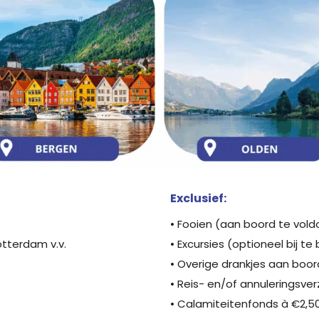
Exclusief:
• Fooien (aan boord te vol
otterdam v.v.
• Excursies (optioneel bij t
• Overige drankjes aan boor
• Reis- en/of annuleringsver
• Calamiteitenfonds à €2,5