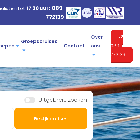
089-
alisten tot
17:30 uur:
772139
Over
Groepscruises
hepen
Contact
ons
089-
772139