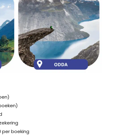
doen)
e boeken)
d
zekering
0 per boeking