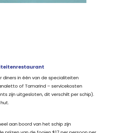
liteitenrestaurant
 diners in één van de specialiteiten
 Canaletto of Tamarind – servicekosten
s zijn uitgesloten, dit verschilt per schip).
 hut.
neel aan boord van het schip zijn
de prijzen van de fooien $17 per persoon per