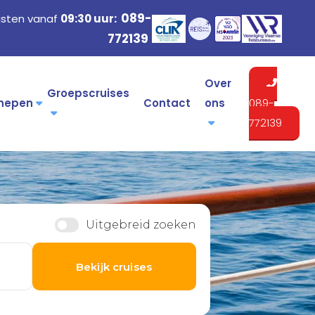
089-
isten vanaf
09:30 uur:
772139
Over
Groepscruises
hepen
Contact
ons
089-
772139