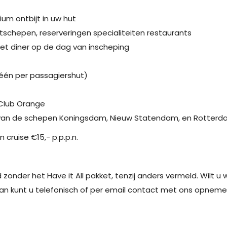
um ontbijt in uw hut
schepen, reserveringen specialiteiten restaurants
het diner op de dag van inscheping
één per passagiershut)
Club Orange
 van de schepen Koningsdam, Nieuw Statendam, en Rotterd
 cruise €15,- p.p.p.n.
nder het Have it All pakket, tenzij anders vermeld. Wilt u 
an kunt u telefonisch of per email contact met ons opneme