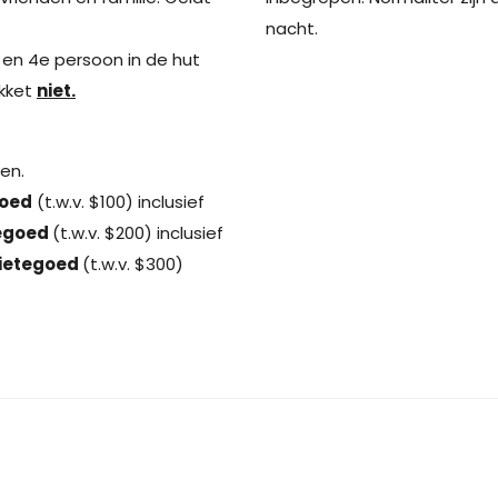
nacht.
e en 4e persoon in de hut
kket
niet.
en.
goed
(t.w.v. $100) inclusief
egoed
(t.w.v. $200) inclusief
ietegoed
(t.w.v. $300)