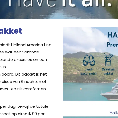
pakket
 biedt Holland America Line
les wat een vakantie
eiende excursies en een
 in
 boord. Dit pakket is het
cruises van 6 nachten of
ges) en tilt comfort en
per dag, terwijl de totale
chat op circa $ 99 per