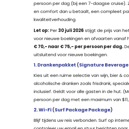
persoon per dag (bij een 7-daagse cruise). 
en comfort dan u betaalt, een compleet pak
kwaliteitverhouding.
Let op:
Per
30 juli 2026
stijgt de prijs van he
voor nieuwe boekingen en afvaarten vanaf 
€ 70,- naar € 75,- per persoon per dag.
De
uitsluitend voor nieuwe boekingen.
1. Drankenpakket (Signature Beverag
Kies uit een ruime selectie van wijn, bier & co
alcoholische dranken zoals frisdrank, specia
inclusief. Geldt voor alle gasten in de hut. (
persoon per dag met een maximum van $11,-
2. Wi-Fi (Surf Package Package)
Blijf tijdens uw reis verbonden. Surf op intern
controleer uw email en stuur berichten naar 