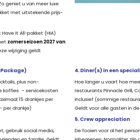
Zo geniet u van meer luxe
ket met uitstekende prijs-
t Have It All-pakket (HIA)
het
zomerseizoen 2027 van
ze wijziging geldt
e Package)
4. Diner(s) in een specia
cktails, plus non-
Hoe langer u vaart hoe meer
le koffies – servicekosten
restaurants Pinnacle Grill,
Maximaal 15 drankjes per
inclusief (sommige restaurant
 per drankje)
Geldt voor alle gasten in de
5. Crew appreciation
et, gebruik social media,
De fooien voor al het perso
vrienden en familie. Geldt
inbegrepen. Normaliter zijn 