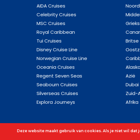
AIDA Cruises
Noord
Celebrity Cruises
Midde
MSC Cruises
Griek
Royal Caribbean
Canar
Tui Cruises
Britse
Disney Cruise Line
Oost
Norwegian Cruise Line
Carib
Oceania Cruises
Alask
Regent Seven Seas
Azië
Seabourn Cruises
Dubai
Silverseas Cruises
Zuid-
Explora Journeys
Afrika
Deze website maakt gebruik van cookies. Als je niet wil dat