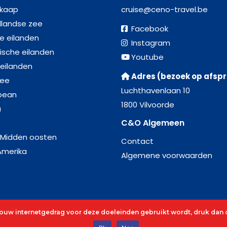
kaap
cruise@ceno-travel.be
llandse zee
Facebook
se eilanden
Instagram
ische eilanden
Youtube
 eilanden
Adres (bezoek op afsp
zee
Luchthavenlaan 10
bean
1800 Vilvoorde
a
C&O Algemeen
 Midden oosten
Contact
Amerika
Algemene voorwaarden
 jouw internetgedrag voor deze doeleinden gebruikt wordt, druk dan o