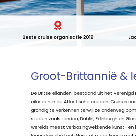
Beste cruise organisatie 2019
Laa
Groot-Brittannië & 
De Britse eilanden, bestaand uit het Verenigd 
eilanden in de Atlantische oceaan. Cruises na
grondig te verkennen terwijl ze onderweg o
steden zoals Londen, Dublin, Edinburgh en Gla
werelds meest verbazingwekkende kunst- en hi
legendarische Loch Ness, of maak kennis met 