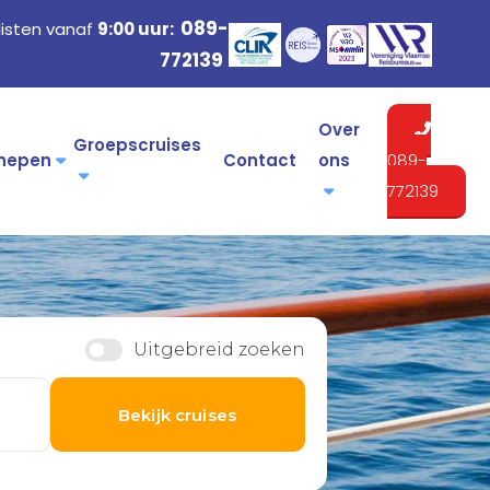
089-
listen vanaf
9:00 uur:
772139
Over
Groepscruises
hepen
Contact
ons
089-
772139