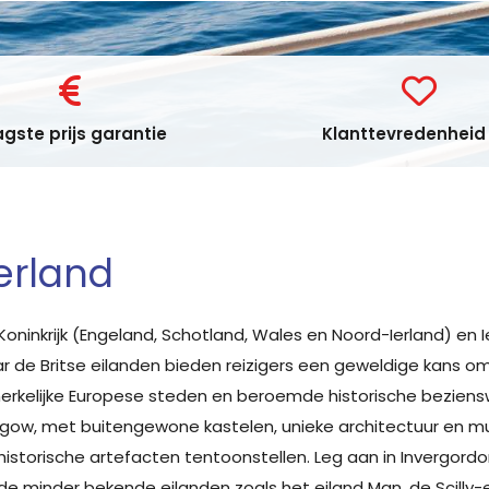
gste prijs garantie
Klanttevredenheid 
Ierland
Koninkrijk (Engeland, Schotland, Wales en Noord-Ierland) en
ar de Britse eilanden bieden reizigers een geweldige kans o
pmerkelijke Europese steden en beroemde historische bezi
sgow, met buitengewone kastelen, unieke architectuur en mu
storische artefacten tentoonstellen. Leg aan in Invergordo
de minder bekende eilanden zoals het eiland Man, de Scilly-