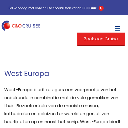
Bel vandaag met onze cruise specialisten vanaf
09:00 uur:
M
Zoek een Cruise
West Europa
West-Europa biedt reizigers een voorproefje van het
onbekende in combinatie met de vele gemakken van
thuis. Bezoek enkele van de mooiste musea,
kathedralen en paleizen ter wereld en geniet van
heerlijk eten op en naast het schip. West-Europa biedt