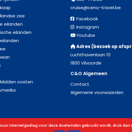
kaap
cruise@ceno-travel.be
llandse zee
Facebook
se eilanden
Instagram
ische eilanden
Youtube
 eilanden
Adres (bezoek op afsp
zee
Luchthavenlaan 10
bean
1800 Vilvoorde
a
C&O Algemeen
 Midden oosten
Contact
Amerika
Algemene voorwaarden
 jouw internetgedrag voor deze doeleinden gebruikt wordt, druk dan o