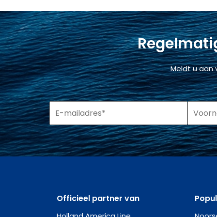
Regelmatig
Meldt u aan 
Officieel partner van
Popu
Holland America Line
Noors