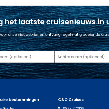
 het laatste cruisenieuws in
voor onze nieuwsbrief en ontvang regelmatig boeiende cruis
laire bestemmingen
C&O Cruises
e fjorden
089- 772139