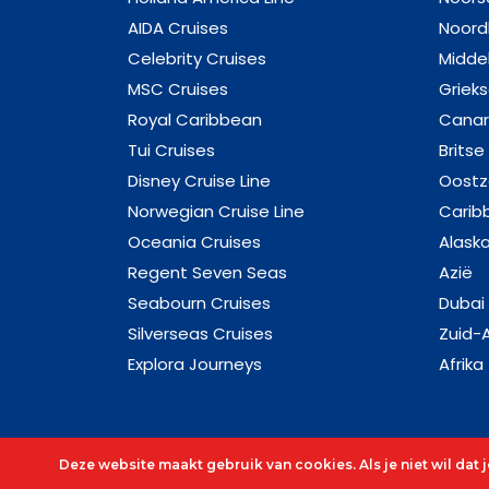
AIDA Cruises
Noord
Celebrity Cruises
Midde
MSC Cruises
Griek
Royal Caribbean
Canar
Tui Cruises
Britse
Disney Cruise Line
Oost
Norwegian Cruise Line
Carib
Oceania Cruises
Alask
Regent Seven Seas
Azië
Seabourn Cruises
Dubai
Silverseas Cruises
Zuid-
Explora Journeys
Afrika
Deze website maakt gebruik van cookies. Als je niet wil dat