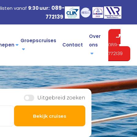
089-
listen vanaf
9:30 uur:
772139
Over
Groepscruises
hepen
Contact
ons
089-
772139