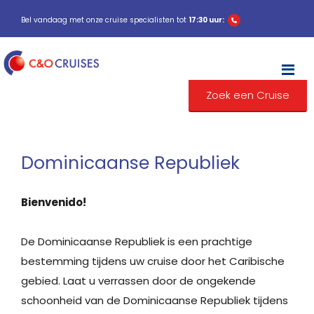
Bel vandaag met onze cruise specialisten tot
17:30 uur:
M
Zoek een Cruise
Dominicaanse Republiek
Bienvenido!
De Dominicaanse Republiek is een prachtige
bestemming tijdens uw cruise door het Caribische
gebied. Laat u verrassen door de ongekende
schoonheid van de Dominicaanse Republiek tijdens