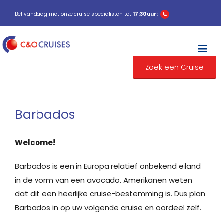
Bel vandaag met onze cruise specialisten tot
17:30 uur:
M
Zoek een Cruise
Barbados
Welcome!
Barbados is een in Europa relatief onbekend eiland
in de vorm van een avocado. Amerikanen weten
dat dit een heerlijke cruise-bestemming is. Dus plan
Barbados in op uw volgende cruise en oordeel zelf.