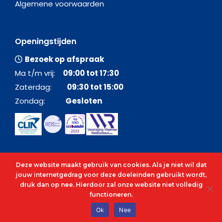
Algemene voorwaarden
Openingstijden
Bezoek op afspraak
Ma t/m vrij:
09:00 tot 17:30
Zaterdag:
09:30 tot 15:00
Zondag:
Gesloten
Deze website maakt gebruik van cookies. Als je niet wil dat
jouw internetgedrag voor deze doeleinden gebruikt wordt,
druk dan op nee. Hierdoor zal onze website niet volledig
functioneren.
© 2026 - Alle rechten voorbehouden - C&O Cruises
Ok
Nee
cenocruises.be