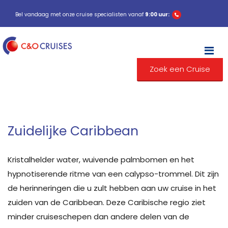
Bel vandaag met onze cruise specialisten vanaf
9:00 uur:
M
Zoek een Cruise
Zuidelijke Caribbean
Kristalhelder water, wuivende palmbomen en het
hypnotiserende ritme van een calypso-trommel. Dit zijn
de herinneringen die u zult hebben aan uw cruise in het
zuiden van de Caribbean. Deze Caribische regio ziet
minder cruiseschepen dan andere delen van de